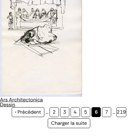
Ars Architectonica
Dessin
Page
‹ Précédent
…
Page
2
Page
3
Page
4
Page
5
Page
6
Page
7
…
Page
219
précédente
courante
Page
Charger la suite
suivante