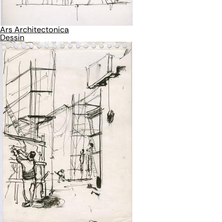
Ars Architectonica
Dessin