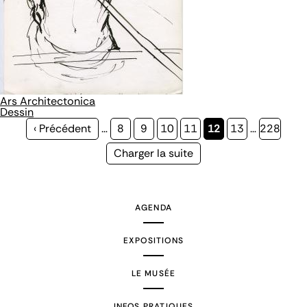
Ars Architectonica
Dessin
Page
‹ Précédent
…
Page
8
Page
9
Page
10
Page
11
Page
12
Page
13
…
Page
228
précédente
courante
Page
Charger la suite
suivante
AGENDA
EXPOSITIONS
LE MUSÉE
INFOS PRATIQUES