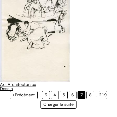
Ars Architectonica
Dessin
Page
‹ Précédent
…
Page
3
Page
4
Page
5
Page
6
Page
7
Page
8
…
Page
219
précédente
courante
Page
Charger la suite
suivante