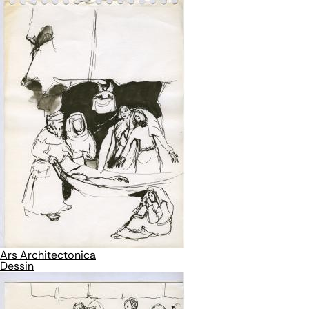
Ars Architectonica
Dessin