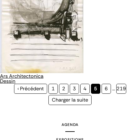
Ars Architectonica
Dessin
Page
‹ Précédent
Page
1
Page
2
Page
3
Page
4
Page
5
Page
6
…
Page
219
précédente
courante
Page
Charger la suite
suivante
AGENDA
EXPOSITIONS