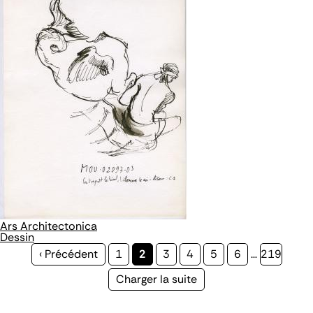
Ars Architectonica
Dessin
Page
‹ Précédent
Page
1
Page
2
Page
3
Page
4
Page
5
Page
6
…
Page
219
précédente
courante
Page
Charger la suite
suivante