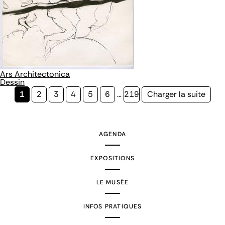
Ars Architectonica
Dessin
Page
1
Page
2
Page
3
Page
4
Page
5
Page
6
…
Page
219
Page
Charger la suite
courante
suivante
AGENDA
EXPOSITIONS
LE MUSÉE
INFOS PRATIQUES