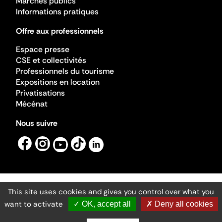
Marchés publics
Informations pratiques
Offre aux professionnels
Espace presse
CSE et collectivités
Professionnels du tourisme
Expositions en location
Privatisations
Mécénat
Nous suivre
This site uses cookies and gives you control over what you
Mentions légales
Gestion des cookies
want to activate
✓ OK, accept all
✗ Deny all cookies
Accessibilité numérique
Ministère de la Culture ©2026
- Cité de l'architecture et du patrimoine