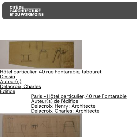
Aller
Aller
Aller
au
au
à
contenu
menu
la
principal
principal
recherche
Hôtel particulier, 40 rue Fontarabie, tabouret
Dessin
Auteur(s)
Delacroix, Charles
Édifice
Paris - Hôtel particulier, 40 rue Fontarabie
Auteur(s) de l'édifice
Delacroix, Henry : Architecte
Delacroix, Charles : Architecte