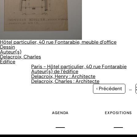
Hôtel particulier, 40 rue Fontarabie, meuble d'office
Dessin
Auteur(s)
Delacroix, Charles
Édifice
Paris - Hôtel particulier, 40 rue Fontarabie
Auteur(s) de l'édifice
Delacroix, Henry : Architecte
Delacroix, Charles : Architecte
Page
‹ Précédent
…
précédente
AGENDA
EXPOSITIONS