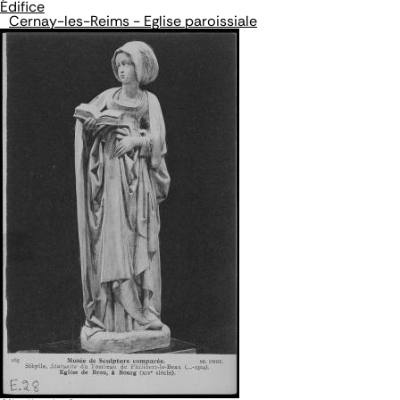
Édifice
Cernay-les-Reims - Eglise paroissiale