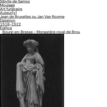
Sibylle de Samos
Moulage
Art funéraire
Auteur(s)
Jean de Bruxelles ou Jan Van Roome
Datation
1518-1522
Édifice
Bourg-en-Bresse - Monastère royal de Brou