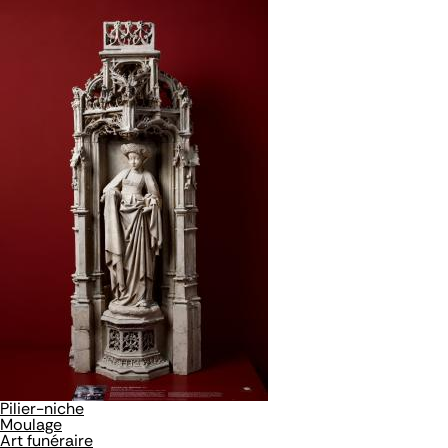
Pilier-niche
Moulage
Art funéraire