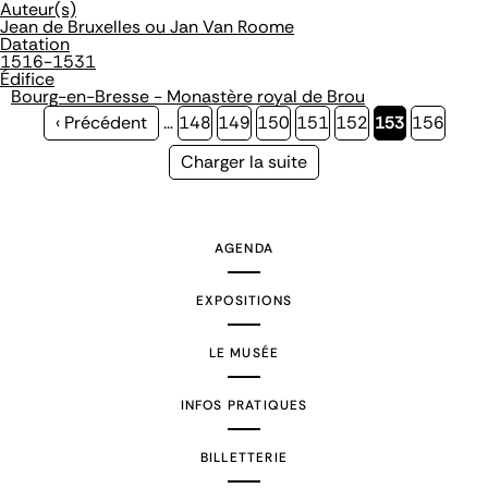
Auteur(s)
Jean de Bruxelles ou Jan Van Roome
Datation
1516-1531
Édifice
Bourg-en-Bresse - Monastère royal de Brou
Page
‹ Précédent
…
Page
148
Page
149
Page
150
Page
151
Page
152
Page
153
Page
156
précédente
courante
Page
Charger la suite
suivante
AGENDA
EXPOSITIONS
LE MUSÉE
INFOS PRATIQUES
BILLETTERIE