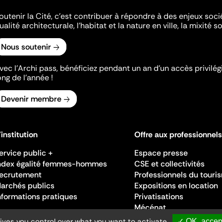
outenir la Cité, c'est contribuer à répondre à des enjeux soc
ualité architecturale, l'habitat et la nature en ville, la mixité so
Nous soutenir
vec l’Archi pass, bénéficiez pendant un an d’un accès privilégi
ong de l’année !
Devenir membre
'institution
Offre aux professionnels
ervice public +
Espace presse
ndex égalité femmes-hommes
CSE et collectivités
ecrutement
Professionnels du touri
archés publics
Expositions en location
nformations pratiques
Privatisations
Mécénat
gives you control over what you want to activate
✓ OK, accept