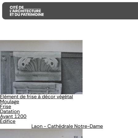
Aller
Aller
Aller
au
au
à
contenu
menu
la
principal
principal
recherche
Elément de frise à décor végétal
Moulage
Frise
Datation
Avant 1200
Édifice
Laon - Cathédrale Notre-Dame