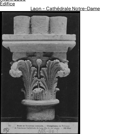
Édifice
Laon - Cathédrale Notre-Dame