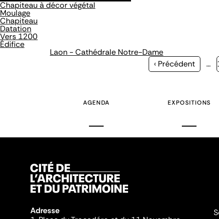
Chapiteau à décor végétal
Moulage
Chapiteau
Datation
Vers 1200
Édifice
Laon - Cathédrale Notre-Dame
Page
‹ Précédent
…
précédente
AGENDA
EXPOSITIONS
Adresse
S