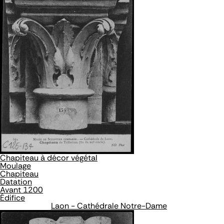
Chapiteau à décor végétal
Moulage
Chapiteau
Datation
Avant 1200
Édifice
Laon - Cathédrale Notre-Dame