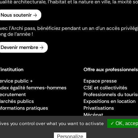
ualité architecturale, l'habitat et la nature en ville, la mixité so
Nous soutenir
vec l’Archi pass, bénéficiez pendant un an d’un accès privilégi
ong de l’année !
Devenir membre
'institution
Offre aux professionnels
ervice public +
Espace presse
ndex égalité femmes-hommes
CSE et collectivités
ecrutement
Professionnels du touri
archés publics
Expositions en location
nformations pratiques
Privatisations
Mécénat
gives you control over what you want to activate
✓ OK, accept
Personalize