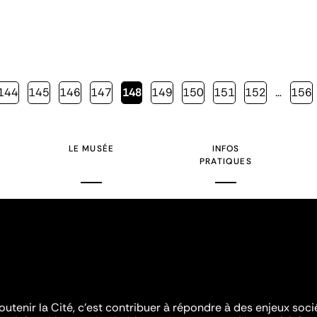
Page
144
Page
145
Page
146
Page
147
Page
148
Page
149
Page
150
Page
151
Page
152
…
Page
156
courante
LE MUSÉE
INFOS
PRATIQUES
outenir la Cité, c'est contribuer à répondre à des enjeux soc