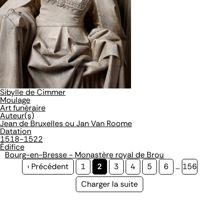
Sibylle de Cimmer
Moulage
Art funéraire
Auteur(s)
Jean de Bruxelles ou Jan Van Roome
Datation
1518-1522
Édifice
Bourg-en-Bresse - Monastère royal de Brou
Page
‹ Précédent
Page
1
Page
2
Page
3
Page
4
Page
5
Page
6
…
Page
156
précédente
courante
Page
Charger la suite
suivante