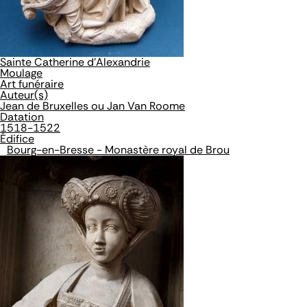
Sainte Catherine d'Alexandrie
Moulage
Art funéraire
Auteur(s)
Jean de Bruxelles ou Jan Van Roome
Datation
1518-1522
Édifice
Bourg-en-Bresse - Monastère royal de Brou