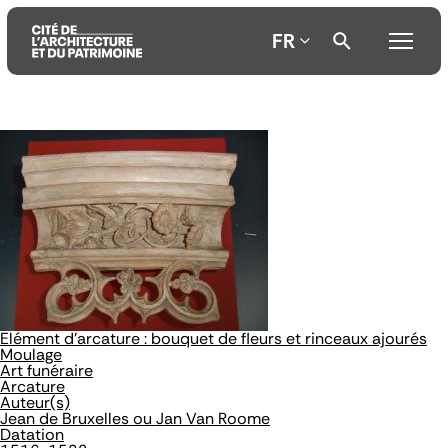
FR
Aller
Aller
Aller
au
au
à
contenu
menu
la
principal
principal
recherche
Elément d'arcature : bouquet de fleurs et rinceaux ajourés
Moulage
Art funéraire
Arcature
Auteur(s)
Jean de Bruxelles ou Jan Van Roome
Datation