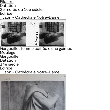
Pilastre
Datation
2e moitié du 16e siècle
Édifice
Laon - Cathédrale Notre-Dame
Gargouille : femme coiffée d'une guimpe
Moulage
Gargouille
Datation
14e siècle
Édifice
Laon - Cathédrale Notre-Dame