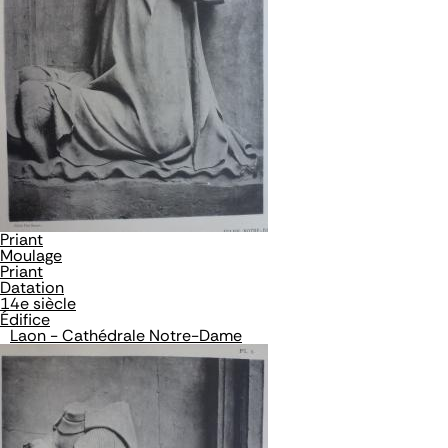
Priant
Moulage
Priant
Datation
14e siècle
Édifice
Laon - Cathédrale Notre-Dame