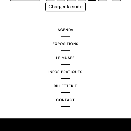
précédente
courante
Page
Charger la suite
suivante
AGENDA
EXPOSITIONS
LE MUSÉE
INFOS PRATIQUES
BILLETTERIE
CONTACT