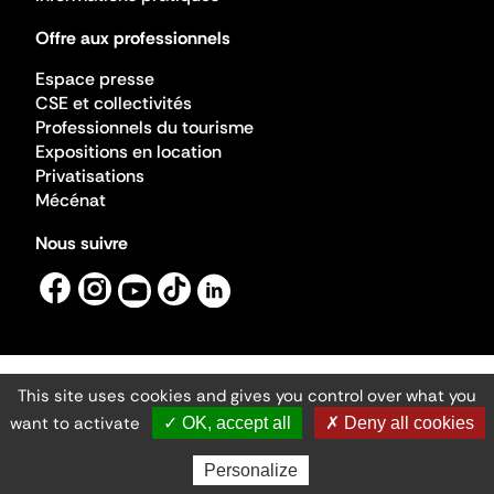
Offre aux professionnels
Espace presse
CSE et collectivités
Professionnels du tourisme
Expositions en location
Privatisations
Mécénat
Nous suivre
This site uses cookies and gives you control over what you
Mentions légales
Gestion des cookies
want to activate
✓ OK, accept all
✗ Deny all cookies
Accessibilité numérique
Ministère de la Culture ©2026
- Cité de l'architecture et du patrimoine
Personalize