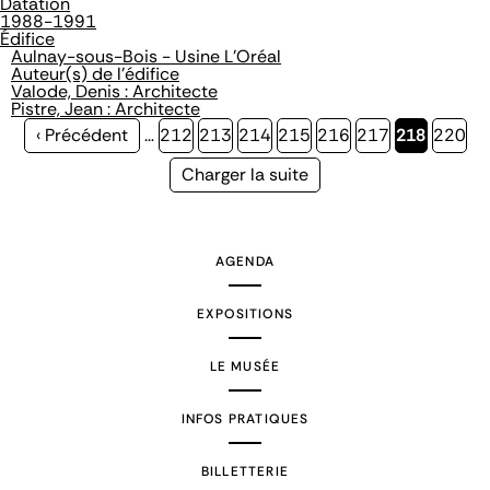
Datation
1988-1991
Édifice
Aulnay-sous-Bois - Usine L'Oréal
Auteur(s) de l'édifice
Valode, Denis : Architecte
Pistre, Jean : Architecte
Page
‹ Précédent
…
Page
212
Page
213
Page
214
Page
215
Page
216
Page
217
Page
218
Page
220
précédente
courante
Page
Charger la suite
suivante
AGENDA
EXPOSITIONS
LE MUSÉE
INFOS PRATIQUES
BILLETTERIE