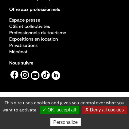
Offre aux professionnels
Espace presse
CSE et collectivités
Professionnels du tourisme
Expositions en location
Privatisations
Mécénat
Nous suivre
This site uses cookies and gives you control over what you
Mentions légales
Gestion des cookies
want to activate
✓ OK, accept all
✗ Deny all cookies
Accessibilité numérique
Ministère de la Culture ©2026
- Cité de l'architecture et du patrimoine
Personalize