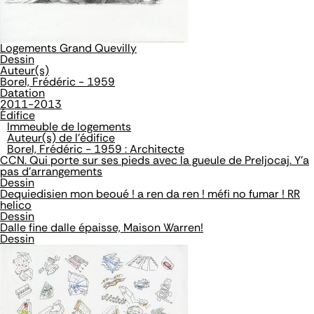
Logements Grand Quevilly
Dessin
Auteur(s)
Borel, Frédéric - 1959
Datation
2011-2013
Édifice
Immeuble de logements
Auteur(s) de l'édifice
Borel, Frédéric - 1959 : Architecte
CCN. Qui porte sur ses pieds avec la gueule de Preljocaj. Y'a
pas d'arrangements
Dessin
Dequiedisien mon beoué ! a ren da ren ! méfi no fumar ! RR
helico
Dessin
Dalle fine dalle épaisse, Maison Warren!
Dessin