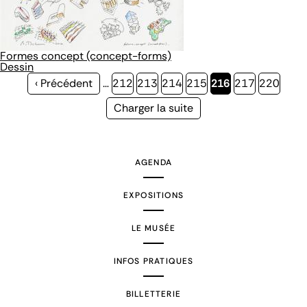
Formes concept (concept-forms)
Dessin
Page
‹ Précédent
…
Page
212
Page
213
Page
214
Page
215
Page
216
Page
217
Page
220
précédente
courante
Page
Charger la suite
suivante
AGENDA
EXPOSITIONS
LE MUSÉE
INFOS PRATIQUES
BILLETTERIE