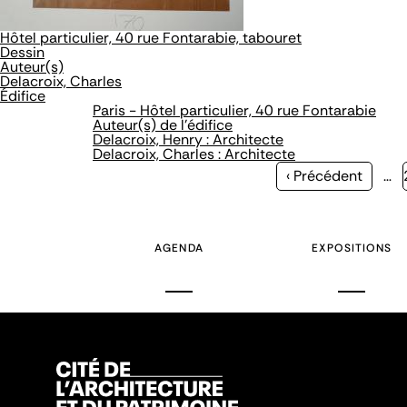
Hôtel particulier, 40 rue Fontarabie, tabouret
Dessin
Auteur(s)
Delacroix, Charles
Édifice
Paris - Hôtel particulier, 40 rue Fontarabie
Auteur(s) de l'édifice
Delacroix, Henry : Architecte
Delacroix, Charles : Architecte
Page
‹ Précédent
…
précédente
AGENDA
EXPOSITIONS