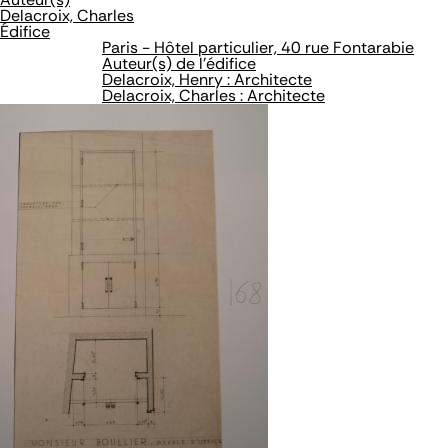
Delacroix, Charles
Édifice
Paris - Hôtel particulier, 40 rue Fontarabie
Auteur(s) de l'édifice
Delacroix, Henry : Architecte
Delacroix, Charles : Architecte