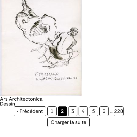
Ars Architectonica
Dessin
Page
‹ Précédent
Page
1
Page
2
Page
3
Page
4
Page
5
Page
6
…
Page
228
précédente
courante
Page
Charger la suite
suivante