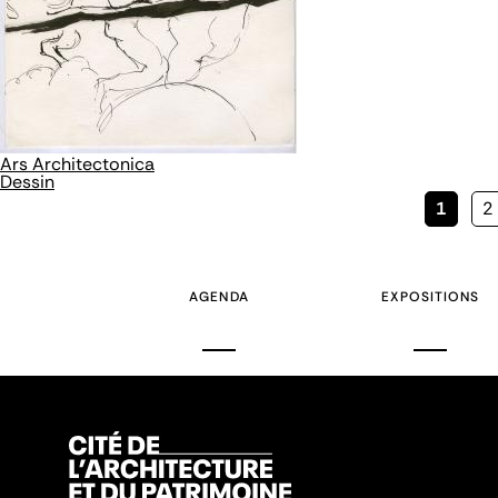
Ars Architectonica
Dessin
Page
1
P
2
couran
AGENDA
EXPOSITIONS