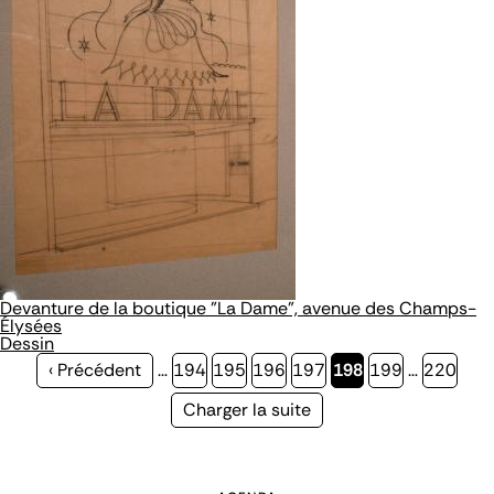
Devanture de la boutique "La Dame", avenue des Champs-
Élysées
Dessin
Page
‹ Précédent
…
Page
194
Page
195
Page
196
Page
197
Page
198
Page
199
…
Page
220
précédente
courante
Page
Charger la suite
suivante