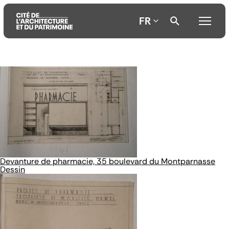
FR
Aller
Aller
Aller
au
au
à
contenu
menu
la
principal
principal
recherche
Devanture de pharmacie, 35 boulevard du Montparnasse
Dessin