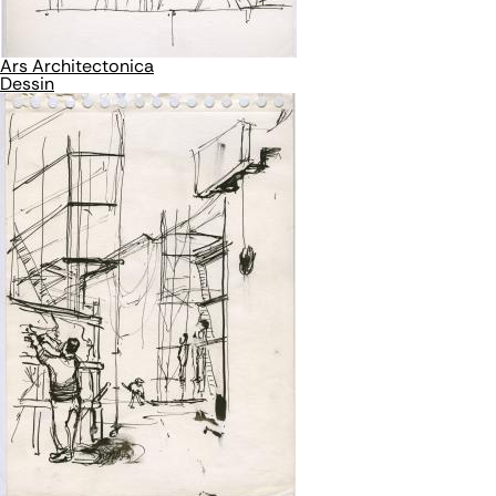
Ars Architectonica
Dessin