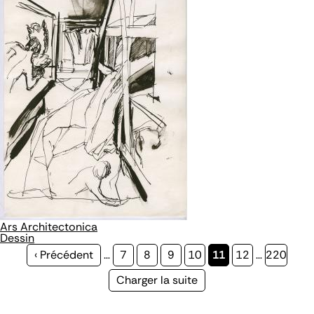
Ars Architectonica
Dessin
Page
‹ Précédent
…
Page
7
Page
8
Page
9
Page
10
Page
11
Page
12
…
Page
220
précédente
courante
Page
Charger la suite
suivante