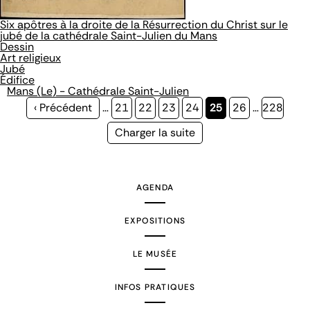
Six apôtres à la droite de la Résurrection du Christ sur le
jubé de la cathédrale Saint-Julien du Mans
Dessin
Art religieux
Jubé
Édifice
Mans (Le) - Cathédrale Saint-Julien
Page
‹ Précédent
…
Page
21
Page
22
Page
23
Page
24
Page
25
Page
26
…
Page
228
précédente
courante
Page
Charger la suite
suivante
AGENDA
EXPOSITIONS
LE MUSÉE
INFOS PRATIQUES