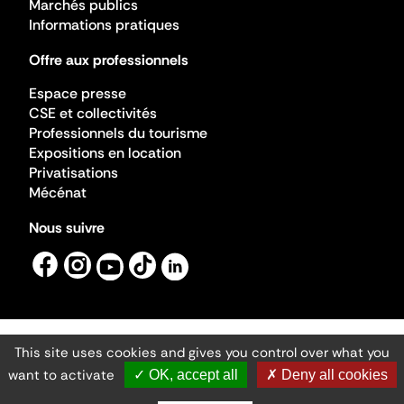
Marchés publics
Informations pratiques
Offre aux professionnels
Espace presse
CSE et collectivités
Professionnels du tourisme
Expositions en location
Privatisations
Mécénat
Nous suivre
This site uses cookies and gives you control over what you
Mentions légales
Gestion des cookies
want to activate
✓ OK, accept all
✗ Deny all cookies
Accessibilité numérique
Ministère de la Culture ©2026
- Cité de l'architecture et du patrimoine