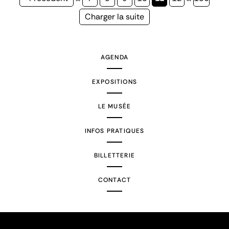
précédente
courante
Page
Charger la suite
suivante
AGENDA
EXPOSITIONS
LE MUSÉE
INFOS PRATIQUES
BILLETTERIE
CONTACT