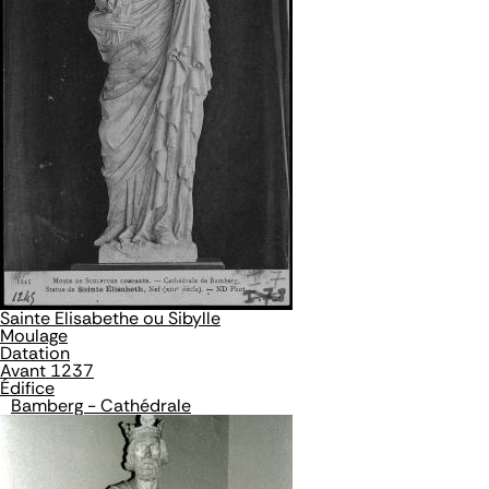
Sainte Elisabethe ou Sibylle
Moulage
Datation
Avant 1237
Édifice
Bamberg - Cathédrale