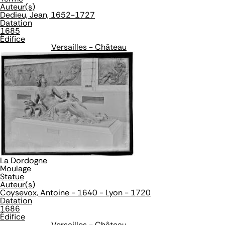
Auteur(s)
Dedieu, Jean, 1652-1727
Datation
1685
Édifice
Versailles - Château
La Dordogne
Moulage
Statue
Auteur(s)
Coysevox, Antoine - 1640 - Lyon - 1720
Datation
1686
Édifice
Versailles - Château