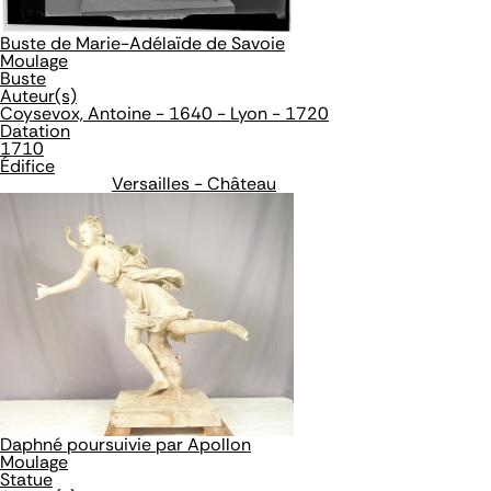
Buste de Marie-Adélaïde de Savoie
Moulage
Buste
Auteur(s)
Coysevox, Antoine - 1640 - Lyon - 1720
Datation
1710
Édifice
Versailles - Château
Daphné poursuivie par Apollon
Moulage
Statue