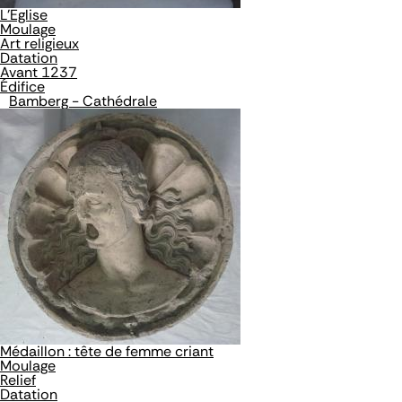
L'Eglise
Moulage
Art religieux
Datation
Avant 1237
Édifice
Bamberg - Cathédrale
Médaillon : tête de femme criant
Moulage
Relief
Datation