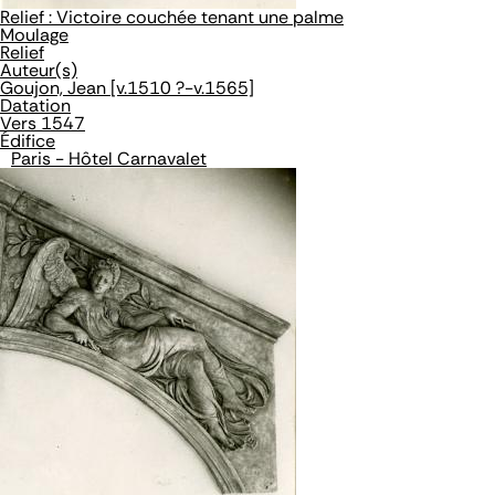
Relief : Victoire couchée tenant une palme
Moulage
Relief
Auteur(s)
Goujon, Jean [v.1510 ?-v.1565]
Datation
Vers 1547
Édifice
Paris - Hôtel Carnavalet