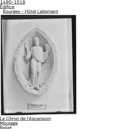
1490-1518
Édifice
Bourges - Hôtel Lallemant
Le Christ de l'Ascension
Moulage
Relief