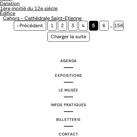
Datation
1ère moitié du 12e siècle
Édifice
Cahors - Cathédrale Saint-Etienne
Page
‹ Précédent
Page
1
Page
2
Page
3
Page
4
Page
5
Page
6
…
Page
156
précédente
courante
Page
Charger la suite
suivante
AGENDA
EXPOSITIONS
LE MUSÉE
INFOS PRATIQUES
BILLETTERIE
CONTACT