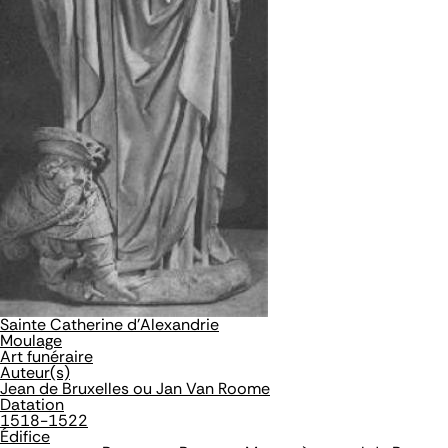
Sainte Catherine d'Alexandrie
Moulage
Art funéraire
Auteur(s)
Jean de Bruxelles ou Jan Van Roome
Datation
1518-1522
Édifice