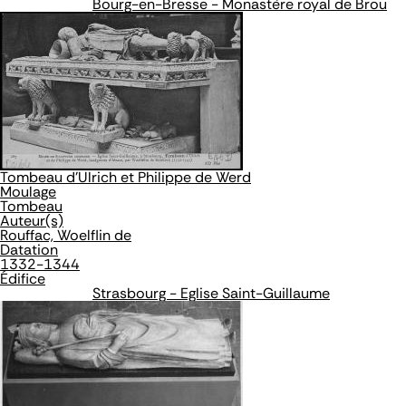
Bourg-en-Bresse - Monastère royal de Brou
Tombeau d'Ulrich et Philippe de Werd
Moulage
Tombeau
Auteur(s)
Rouffac, Woelflin de
Datation
1332-1344
Édifice
Strasbourg - Eglise Saint-Guillaume