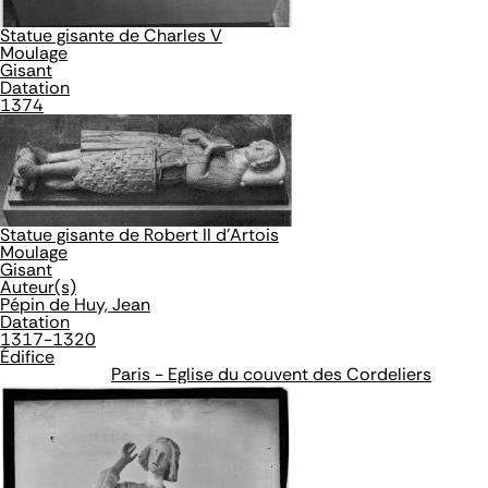
Statue gisante de Charles V
Moulage
Gisant
Datation
1374
Statue gisante de Robert II d'Artois
Moulage
Gisant
Auteur(s)
Pépin de Huy, Jean
Datation
1317-1320
Édifice
Paris - Eglise du couvent des Cordeliers