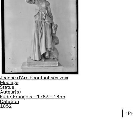
Jeanne d'Arc écoutant ses voix
Moulage
Statue
Auteur(s)
Rude, François - 1783 - 1855
Datation
1852
Pa
‹ P
pr