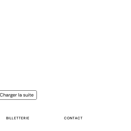
Page
Charger la suite
suivante
BILLETTERIE
CONTACT