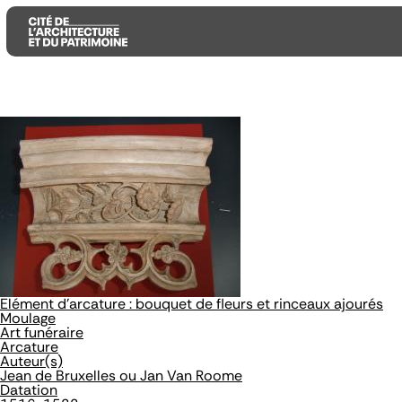
Aller
Aller
Aller
au
au
à
contenu
menu
la
principal
principal
recherche
Elément d'arcature : bouquet de fleurs et rinceaux ajourés
Moulage
Art funéraire
Arcature
Auteur(s)
Jean de Bruxelles ou Jan Van Roome
Datation