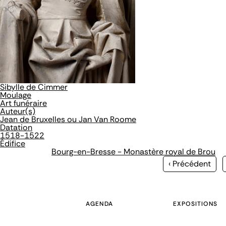
Sibylle de Cimmer
Moulage
Art funéraire
Auteur(s)
Jean de Bruxelles ou Jan Van Roome
Datation
1518-1522
Édifice
Bourg-en-Bresse - Monastère royal de Brou
Page
‹ Précédent
précédente
AGENDA
EXPOSITIONS