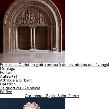
Portail : le Christ en gloire entouré des symboles des évangé
Moulage
Portail
Auteur(s)
Attribué à Girbert
Datation
2e quart du 12e siècle
Édifice
Carennac - Eglise Saint-Pierre