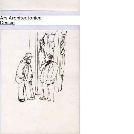
Ars Architectonica
Dessin