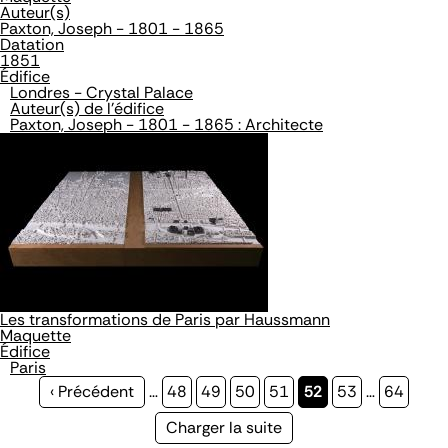
Auteur(s)
Paxton, Joseph - 1801 - 1865
Datation
1851
Édifice
Londres - Crystal Palace
Auteur(s) de l'édifice
Paxton, Joseph - 1801 - 1865 : Architecte
Les transformations de Paris par Haussmann
Maquette
Édifice
Paris
Page
‹ Précédent
…
Page
48
Page
49
Page
50
Page
51
Page
52
Page
53
…
Page
64
précédente
courante
Page
Charger la suite