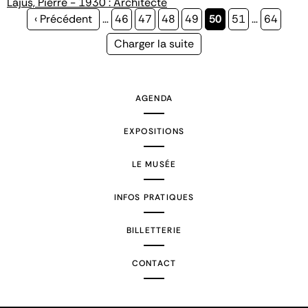
Lajus, Pierre - 1930 : Architecte
Page
‹ Précédent
…
Page
46
Page
47
Page
48
Page
49
Page
50
Page
51
…
Page
64
précédente
courante
Page
Charger la suite
suivante
AGENDA
EXPOSITIONS
LE MUSÉE
INFOS PRATIQUES
BILLETTERIE
CONTACT