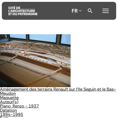
FR
Aller
Aller
Aller
au
au
à
contenu
menu
la
principal
principal
recherche
Aménagement des terrains Renault sur l'Ile Seguin et le Bas-
Meudon
Maquette
Auteur(s)
Piano, Renzo - 1937
Datation
1994-1995