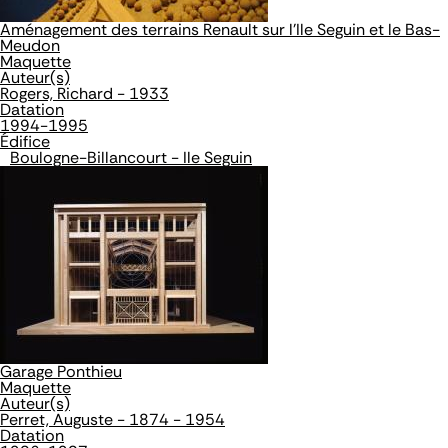
Aménagement des terrains Renault sur l'Ile Seguin et le Bas-
Meudon
Maquette
Auteur(s)
Rogers, Richard - 1933
Datation
1994-1995
Édifice
Boulogne-Billancourt - Ile Seguin
Garage Ponthieu
Maquette
Auteur(s)
Perret, Auguste - 1874 - 1954
Datation