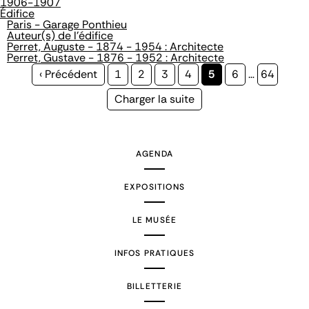
1906-1907
Édifice
Paris - Garage Ponthieu
Auteur(s) de l'édifice
Perret, Auguste - 1874 - 1954 : Architecte
Perret, Gustave - 1876 - 1952 : Architecte
Page
‹ Précédent
Page
1
Page
2
Page
3
Page
4
Page
5
Page
6
…
Page
64
précédente
courante
Page
Charger la suite
suivante
AGENDA
EXPOSITIONS
LE MUSÉE
INFOS PRATIQUES
BILLETTERIE