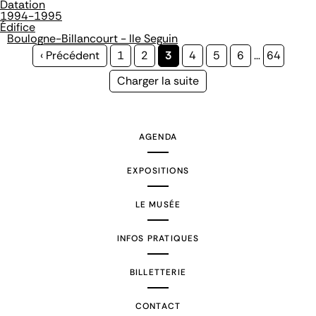
Datation
1994-1995
Édifice
Boulogne-Billancourt - Ile Seguin
Page
‹ Précédent
Page
1
Page
2
Page
3
Page
4
Page
5
Page
6
…
Page
64
précédente
courante
Page
Charger la suite
suivante
AGENDA
EXPOSITIONS
LE MUSÉE
INFOS PRATIQUES
BILLETTERIE
CONTACT