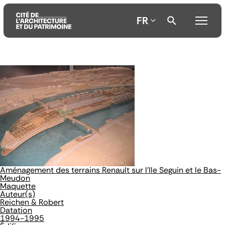
FR
Aller
Aller
Aller
au
au
à
contenu
menu
la
principal
principal
recherche
Aménagement des terrains Renault sur l'Ile Seguin et le Bas-
Meudon
Maquette
Auteur(s)
Reichen & Robert
Datation
1994-1995