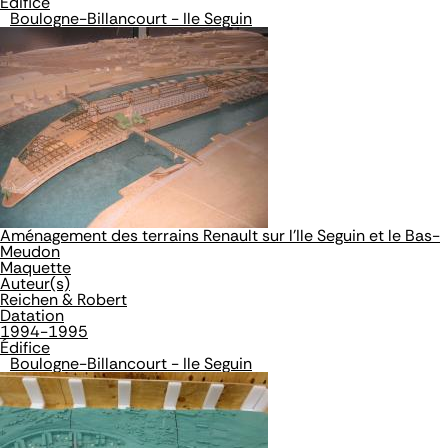
Édifice
Boulogne-Billancourt - Ile Seguin
Aménagement des terrains Renault sur l'Ile Seguin et le Bas-
Meudon
Maquette
Auteur(s)
Reichen & Robert
Datation
1994-1995
Édifice
Boulogne-Billancourt - Ile Seguin