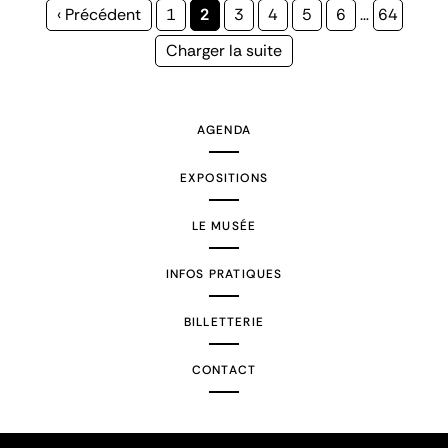
Page
‹ Précédent
Page
1
Page
2
Page
3
Page
4
Page
5
Page
6
…
Page
64
précédente
courante
Page
Charger la suite
suivante
AGENDA
EXPOSITIONS
LE MUSÉE
INFOS PRATIQUES
BILLETTERIE
CONTACT