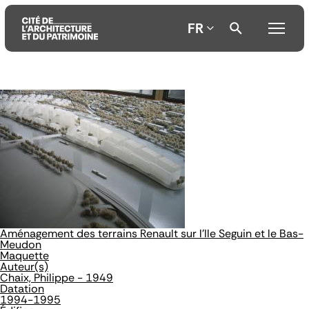
FR
Aller
Aller
Aller
au
au
à
contenu
menu
la
principal
principal
recherche
Aménagement des terrains Renault sur l'Ile Seguin et le Bas-
Meudon
Maquette
Auteur(s)
Chaix, Philippe - 1949
Datation
1994-1995