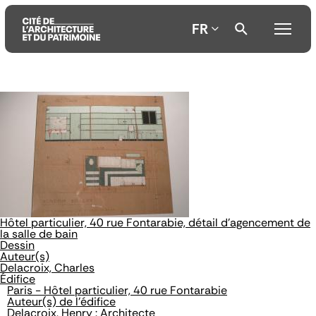
FR
Aller
Aller
Aller
au
au
à
contenu
menu
la
principal
principal
recherche
Hôtel particulier, 40 rue Fontarabie, détail d'agencement de
la salle de bain
Dessin
Auteur(s)
Delacroix, Charles
Édifice
Paris - Hôtel particulier, 40 rue Fontarabie
Auteur(s) de l'édifice
Delacroix, Henry : Architecte