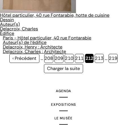
Hôtel particulier, 40 rue Fontarabie, hotte de cuisine
Dessin
Auteur(s)
Delacroix, Charles
Édifice
Paris - Hôtel particulier, 40 rue Fontarabie
Auteur(s) de l'édifice
Delacroix, Henry : Architecte
Delacroix, Charles : Architecte
Page
‹ Précédent
…
Page
208
Page
209
Page
210
Page
211
Page
212
Page
213
…
Page
219
précédente
courante
Page
Charger la suite
suivante
AGENDA
EXPOSITIONS
LE MUSÉE