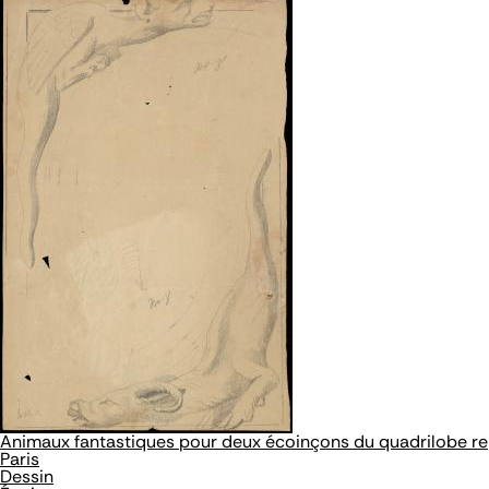
Animaux fantastiques pour deux écoinçons du quadrilobe rep
Paris
Dessin