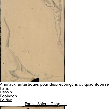
Animaux fantastiques pour deux écoinçons du quadrilobe rep
Paris
Dessin
Écoinçon
Édifice
Paris - Sainte-Chapelle