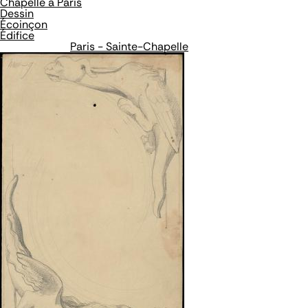
Chapelle à Paris
Dessin
Écoinçon
Édifice
Paris - Sainte-Chapelle