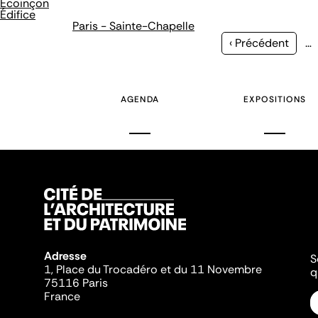
Écoinçon
Édifice
Paris - Sainte-Chapelle
Page
‹ Précédent
…
précédente
AGENDA
EXPOSITIONS
Adresse
S
1, Place du Trocadéro et du 11 Novembre
q
75116 Paris
France