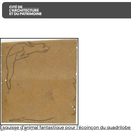
Aller
Aller
Aller
au
au
à
contenu
menu
la
principal
principal
recherche
Esquisse d'animal fantastique pour l'écoinçon du quadrilobe