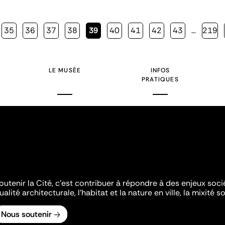
Page
35
Page
36
Page
37
Page
38
Page
39
Page
40
Page
41
Page
42
Page
43
…
Page
219
courante
LE MUSÉE
INFOS
PRATIQUES
outenir la Cité, c'est contribuer à répondre à des enjeux soc
ualité architecturale, l'habitat et la nature en ville, la mixité so
Nous soutenir