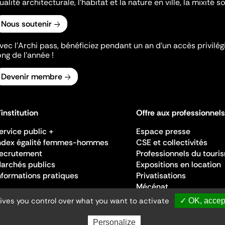
ualité architecturale, l'habitat et la nature en ville, la mixité so
Nous soutenir
vec l’Archi pass, bénéficiez pendant un an d’un accès privilégi
ong de l’année !
Devenir membre
'institution
Offre aux professionnels
ervice public +
Espace presse
ndex égalité femmes-hommes
CSE et collectivités
ecrutement
Professionnels du touri
archés publics
Expositions en location
nformations pratiques
Privatisations
Mécénat
gives you control over what you want to activate
✓ OK, accept
Personalize