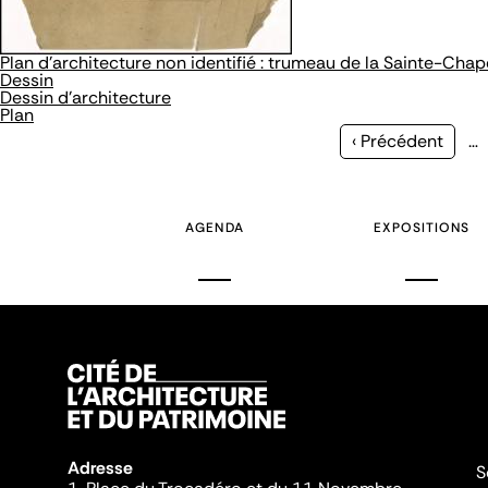
Plan d’architecture non identifié : trumeau de la Sainte-Chape
Dessin
Dessin d'architecture
Plan
Page
‹ Précédent
…
précédente
AGENDA
EXPOSITIONS
Adresse
S