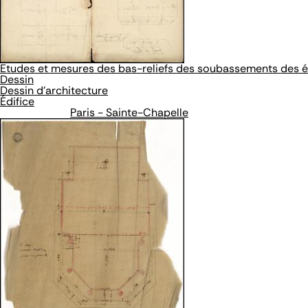
Etudes et mesures des bas-reliefs des soubassements des éb
Dessin
Dessin d'architecture
Édifice
Paris - Sainte-Chapelle