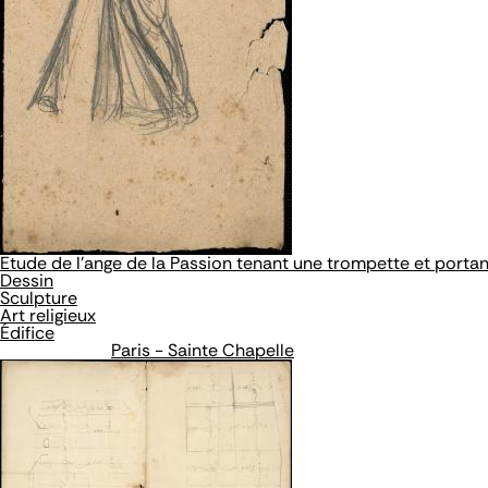
Etude de l'ange de la Passion tenant une trompette et portant
Dessin
Sculpture
Art religieux
Édifice
Paris - Sainte Chapelle