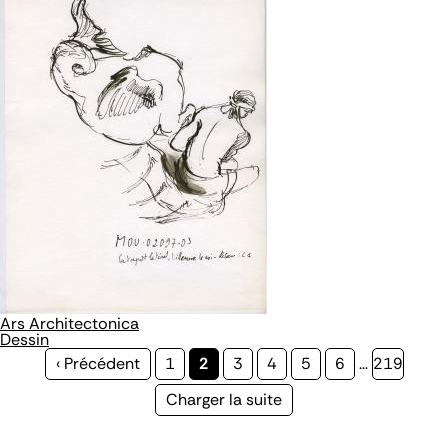
Ars Architectonica
Dessin
Page
‹ Précédent
Page
1
Page
2
Page
3
Page
4
Page
5
Page
6
…
Page
219
précédente
courante
Page
Charger la suite
suivante