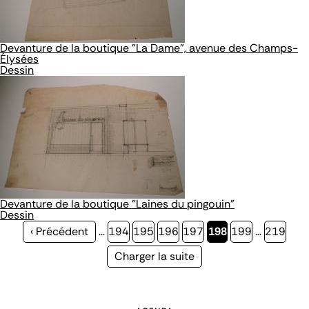
Devanture de la boutique "La Dame", avenue des Champs-
Élysées
Dessin
Devanture de la boutique "Laines du pingouin"
Dessin
Page
‹ Précédent
…
Page
194
Page
195
Page
196
Page
197
Page
198
Page
199
…
Page
219
précédente
courante
Page
Charger la suite
suivante