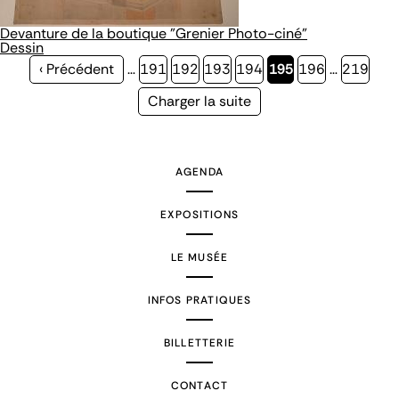
Devanture de la boutique "Grenier Photo-ciné"
Dessin
Page
‹ Précédent
…
Page
191
Page
192
Page
193
Page
194
Page
195
Page
196
…
Page
219
précédente
courante
Page
Charger la suite
suivante
AGENDA
EXPOSITIONS
LE MUSÉE
INFOS PRATIQUES
BILLETTERIE
CONTACT