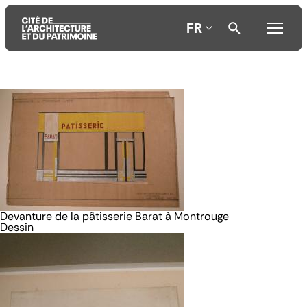
FR
Aller
Aller
Aller
au
au
à
contenu
menu
la
principal
principal
recherche
Devanture de la pâtisserie Barat à Montrouge
Dessin