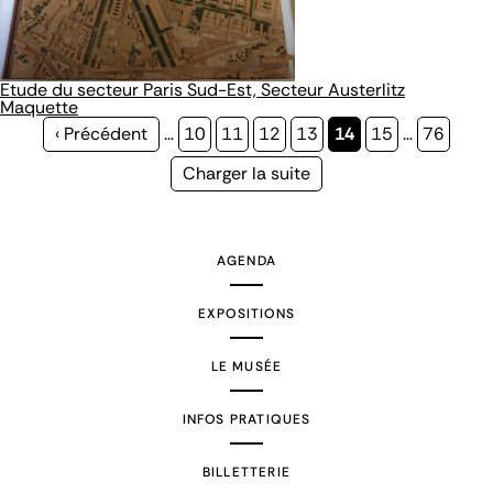
Etude du secteur Paris Sud-Est, Secteur Austerlitz
Maquette
Page
‹ Précédent
…
Page
10
Page
11
Page
12
Page
13
Page
14
Page
15
…
Page
76
précédente
courante
Page
Charger la suite
suivante
AGENDA
EXPOSITIONS
LE MUSÉE
INFOS PRATIQUES
BILLETTERIE