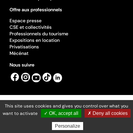
Offre aux professionnels
Espace presse
CSE et collectivités
Professionnels du tourisme
Expositions en location
Privatisations
Mécénat
Nous suivre
This site uses cookies and gives you control over what you
Mentions légales
Gestion des cookies
want to activate
✓ OK, accept all
✗ Deny all cookies
Accessibilité numérique
Ministère de la Culture ©2026
- Cité de l'architecture et du patrimoine
Personalize