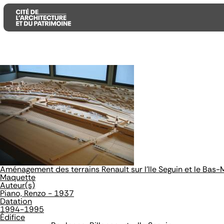
Aller
Aller
Aller
au
au
à
contenu
menu
la
principal
principal
recherche
Aménagement des terrains Renault sur l'Ile Seguin et le Bas
Maquette
Auteur(s)
Piano, Renzo - 1937
Datation
1994-1995
Édifice