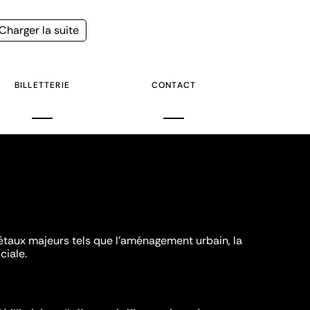
Page
Charger la suite
suivante
BILLETTERIE
CONTACT
iétaux majeurs tels que l'aménagement urbain, la
ciale.