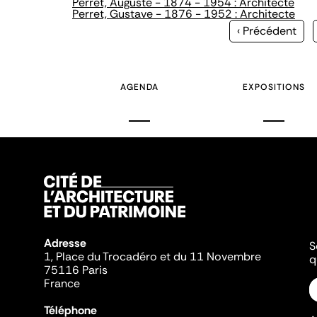
Perret, Auguste - 1874 - 1954 : Architecte
Perret, Gustave - 1876 - 1952 : Architecte
Page
‹ Précédent
précédente
AGENDA
EXPOSITIONS
Adresse
S
1, Place du Trocadéro et du 11 Novembre
q
75116 Paris
France
Téléphone