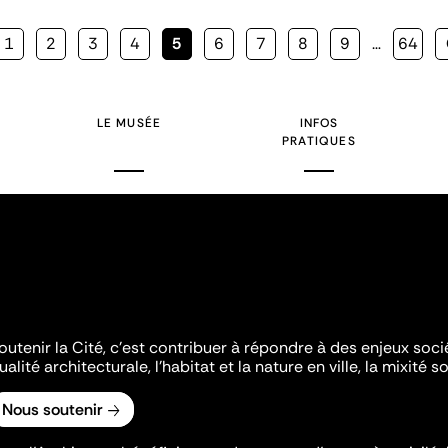
Page
1
Page
2
Page
3
Page
4
Page
5
Page
6
Page
7
Page
8
Page
9
…
Page
64
courante
LE MUSÉE
INFOS
PRATIQUES
outenir la Cité, c'est contribuer à répondre à des enjeux soc
ualité architecturale, l'habitat et la nature en ville, la mixité so
Nous soutenir