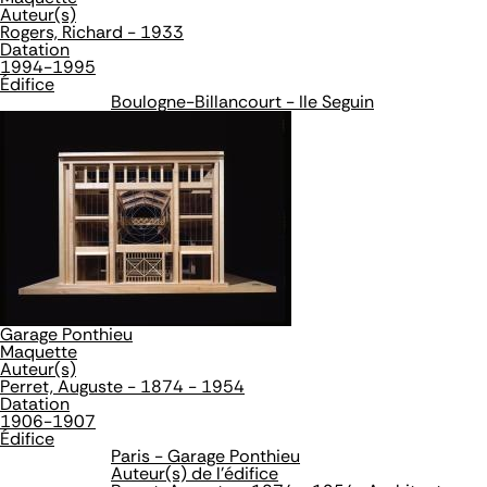
Auteur(s)
Rogers, Richard - 1933
Datation
1994-1995
Édifice
Boulogne-Billancourt - Ile Seguin
Garage Ponthieu
Maquette
Auteur(s)
Perret, Auguste - 1874 - 1954
Datation
1906-1907
Édifice
Paris - Garage Ponthieu
Auteur(s) de l'édifice