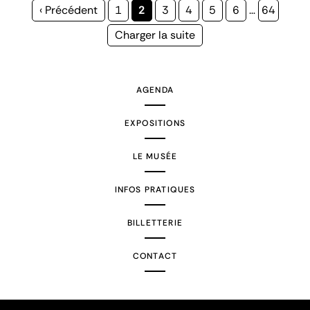
Page
‹ Précédent
Page
1
Page
2
Page
3
Page
4
Page
5
Page
6
…
Page
64
précédente
courante
Page
Charger la suite
suivante
AGENDA
EXPOSITIONS
LE MUSÉE
INFOS PRATIQUES
BILLETTERIE
CONTACT