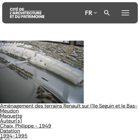
FR
Aller
Aller
Aller
au
au
à
contenu
menu
la
principal
principal
recherche
Aménagement des terrains Renault sur l'Ile Seguin et le Bas-
Meudon
Maquette
Auteur(s)
Chaix, Philippe - 1949
Datation
1994-1995