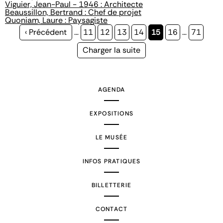
Viguier, Jean-Paul - 1946 : Architecte
Beaussillon, Bertrand : Chef de projet
Quoniam, Laure : Paysagiste
Page
‹ Précédent
…
Page
11
Page
12
Page
13
Page
14
Page
15
Page
16
…
Page
71
précédente
courante
Page
Charger la suite
suivante
AGENDA
EXPOSITIONS
LE MUSÉE
INFOS PRATIQUES
BILLETTERIE
CONTACT