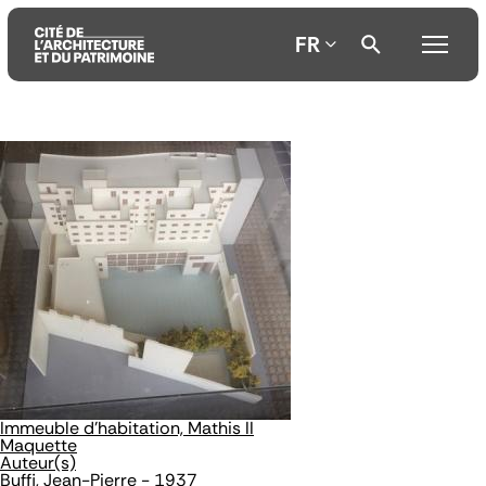
FR
Aller
Aller
Aller
au
au
à
contenu
menu
la
principal
principal
recherche
Immeuble d'habitation, Mathis II
Maquette
Auteur(s)
Buffi, Jean-Pierre - 1937