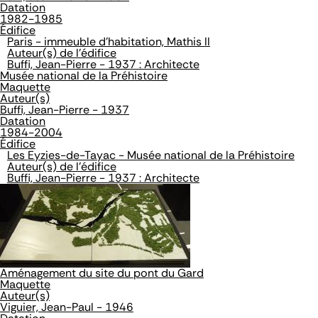
Datation
1982-1985
Édifice
Paris - immeuble d'habitation, Mathis II
Auteur(s) de l'édifice
Buffi, Jean-Pierre - 1937 : Architecte
Musée national de la Préhistoire
Maquette
Auteur(s)
Buffi, Jean-Pierre - 1937
Datation
1984-2004
Édifice
Les Eyzies-de-Tayac - Musée national de la Préhistoire
Auteur(s) de l'édifice
Buffi, Jean-Pierre - 1937 : Architecte
Aménagement du site du pont du Gard
Maquette
Auteur(s)
Viguier, Jean-Paul - 1946