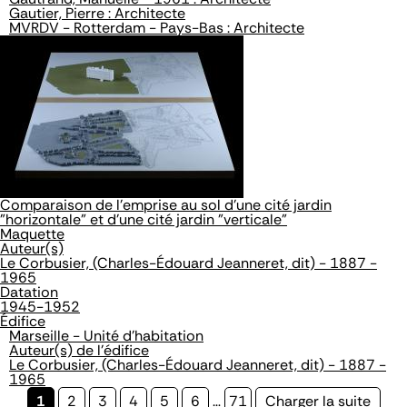
Gautier, Pierre : Architecte
MVRDV - Rotterdam - Pays-Bas : Architecte
Comparaison de l'emprise au sol d'une cité jardin
"horizontale" et d'une cité jardin "verticale"
Maquette
Auteur(s)
Le Corbusier, (Charles-Édouard Jeanneret, dit) - 1887 -
1965
Datation
1945-1952
Édifice
Marseille - Unité d'habitation
Auteur(s) de l'édifice
Le Corbusier, (Charles-Édouard Jeanneret, dit) - 1887 -
1965
Page
1
Page
2
Page
3
Page
4
Page
5
Page
6
…
Page
71
Page
Charger la suite