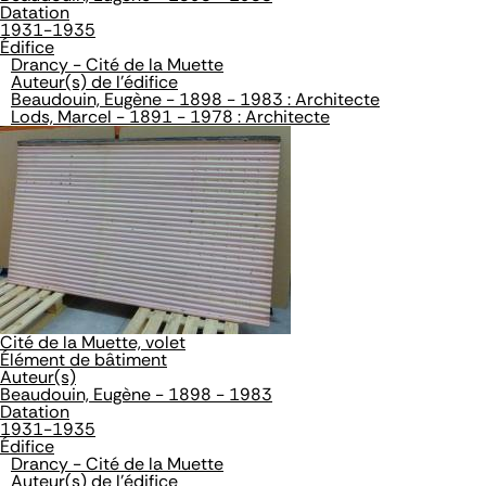
Datation
1931-1935
Édifice
Drancy - Cité de la Muette
Auteur(s) de l'édifice
Beaudouin, Eugène - 1898 - 1983 : Architecte
Lods, Marcel - 1891 - 1978 : Architecte
Cité de la Muette, volet
Élément de bâtiment
Auteur(s)
Beaudouin, Eugène - 1898 - 1983
Datation
1931-1935
Édifice
Drancy - Cité de la Muette
Auteur(s) de l'édifice