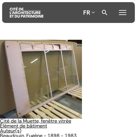
FR
Aller
Aller
Aller
au
au
à
contenu
menu
la
principal
principal
recherche
Cité de la Muette, fenêtre vitrée
Élément de bâtiment
Auteur(s)
Beaudouin, Eugène - 1898 - 1983