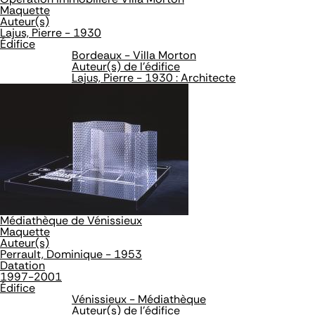
Maquette
Auteur(s)
Lajus, Pierre - 1930
Édifice
Bordeaux - Villa Morton
Auteur(s) de l'édifice
Lajus, Pierre - 1930 : Architecte
Médiathèque de Vénissieux
Maquette
Auteur(s)
Perrault, Dominique - 1953
Datation
1997-2001
Édifice
Vénissieux - Médiathèque
Auteur(s) de l'édifice