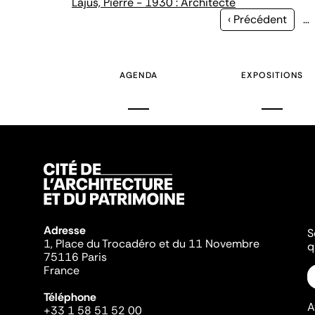
Lajus, Pierre - 1930 : Architecte
Page
‹ Précédent
…
précédente
AGENDA
EXPOSITIONS
Adresse
S
1, Place du Trocadéro et du 11 Novembre
q
75116 Paris
France
Téléphone
A
+33 1 58 51 52 00