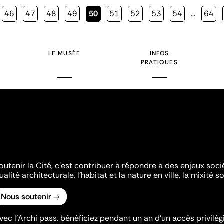
Page
46
Page
47
Page
48
Page
49
Page
50
Page
51
Page
52
Page
53
Page
54
…
Page
64
courante
LE MUSÉE
INFOS
PRATIQUES
outenir la Cité, c'est contribuer à répondre à des enjeux soc
ualité architecturale, l'habitat et la nature en ville, la mixité so
Nous soutenir
vec l’Archi pass, bénéficiez pendant un an d’un accès privilégi