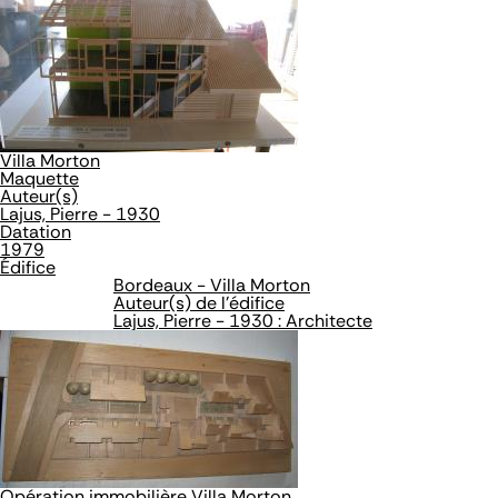
Villa Morton
Maquette
Auteur(s)
Lajus, Pierre - 1930
Datation
1979
Édifice
Bordeaux - Villa Morton
Auteur(s) de l'édifice
Lajus, Pierre - 1930 : Architecte
Opération immobilière Villa Morton