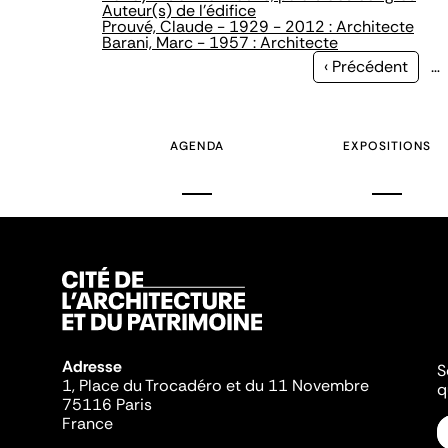
Auteur(s) de l'édifice
Prouvé, Claude - 1929 - 2012 : Architecte
Barani, Marc - 1957 : Architecte
Page
‹ Précédent
…
précédente
AGENDA
EXPOSITIONS
Adresse
S
1, Place du Trocadéro et du 11 Novembre
q
75116 Paris
France