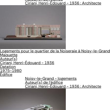
Ciriani, Henri-Édouard - 1936 : Architecte
Logements pour le quartier de la Noiseraie à Noisy-le-Grand
Maquette
Auteur(s)
Ciriani, Henri-Édouard - 1936
Datation
1975-1980
Édifice
Noisy-le-Grand - logements
Auteur(s) de l'édifice
Ciriani, Henri-Édouard - 1936 : Architecte