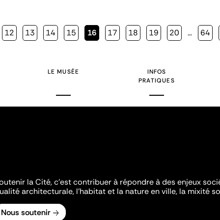
Page
12
Page
13
Page
14
Page
15
Page
16
Page
17
Page
18
Page
19
Page
20
…
Page
64
courante
LE MUSÉE
INFOS
PRATIQUES
outenir la Cité, c'est contribuer à répondre à des enjeux soc
ualité architecturale, l'habitat et la nature en ville, la mixité so
Nous soutenir