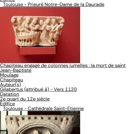
Toulouse - Prieuré Notre-Dame de la Daurade
Chapiteau engagé de colonnes jumelles : la mort de saint
Jean-Baptiste
Moulage
Chapiteau
Auteur(s)
Gilabertus (attribué à) - Vers 1120
Datation
2e quart du 12e siècle
Édifice
Toulouse - Cathédrale Saint-Etienne