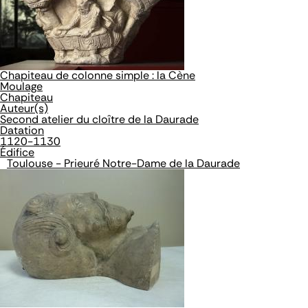
Chapiteau de colonne simple : la Cène
Moulage
Chapiteau
Auteur(s)
Second atelier du cloître de la Daurade
Datation
1120-1130
Édifice
Toulouse - Prieuré Notre-Dame de la Daurade