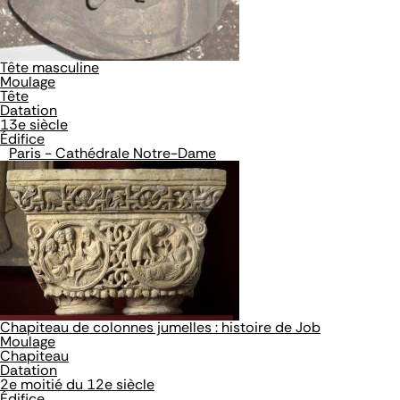
Tête masculine
Moulage
Tête
Datation
13e siècle
Édifice
Paris - Cathédrale Notre-Dame
Chapiteau de colonnes jumelles : histoire de Job
Moulage
Chapiteau
Datation
2e moitié du 12e siècle
Édifice