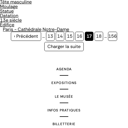
Tête masculine
Moulage
Statue
Datation
13e siècle
Édifice
Paris - Cathédrale Notre-Dame
Page
‹ Précédent
…
Page
13
Page
14
Page
15
Page
16
Page
17
Page
18
…
Page
156
précédente
courante
Page
Charger la suite
suivante
AGENDA
EXPOSITIONS
LE MUSÉE
INFOS PRATIQUES
BILLETTERIE