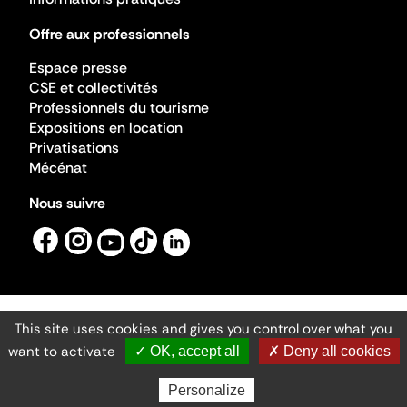
Offre aux professionnels
Espace presse
CSE et collectivités
Professionnels du tourisme
Expositions en location
Privatisations
Mécénat
Nous suivre
This site uses cookies and gives you control over what you
Mentions légales
Gestion des cookies
want to activate
✓ OK, accept all
✗ Deny all cookies
Accessibilité numérique
Ministère de la Culture ©2026
- Cité de l'architecture et du patrimoine
Personalize