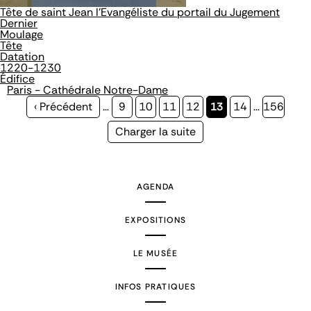
Tête de saint Jean l'Evangéliste du portail du Jugement
Dernier
Moulage
Tête
Datation
1220-1230
Édifice
Paris - Cathédrale Notre-Dame
Page
‹ Précédent
…
Page
9
Page
10
Page
11
Page
12
Page
13
Page
14
…
Page
156
précédente
courante
Page
Charger la suite
suivante
AGENDA
EXPOSITIONS
LE MUSÉE
INFOS PRATIQUES