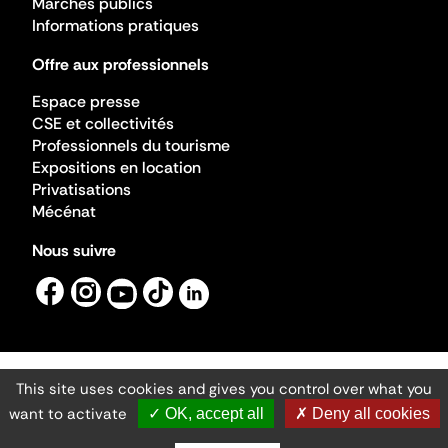
Marchés publics
Informations pratiques
Offre aux professionnels
Espace presse
CSE et collectivités
Professionnels du tourisme
Expositions en location
Privatisations
Mécénat
Nous suivre
This site uses cookies and gives you control over what you
Mentions légales
Gestion des cookies
want to activate
✓ OK, accept all
✗ Deny all cookies
Accessibilité numérique
Ministère de la Culture ©2026
- Cité de l'architecture et du patrimoine