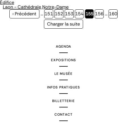
Édifice
Laon - Cathédrale Notre-Dame
Page
‹ Précédent
…
Page
151
Page
152
Page
153
Page
154
Page
155
Page
156
…
Page
160
précédente
courante
Page
Charger la suite
suivante
AGENDA
EXPOSITIONS
LE MUSÉE
INFOS PRATIQUES
BILLETTERIE
CONTACT