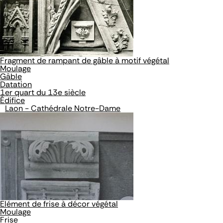
Fragment de rampant de gâble à motif végétal
Moulage
Gâble
Datation
1er quart du 13e siècle
Édifice
Laon - Cathédrale Notre-Dame
Elément de frise à décor végétal
Moulage
Frise